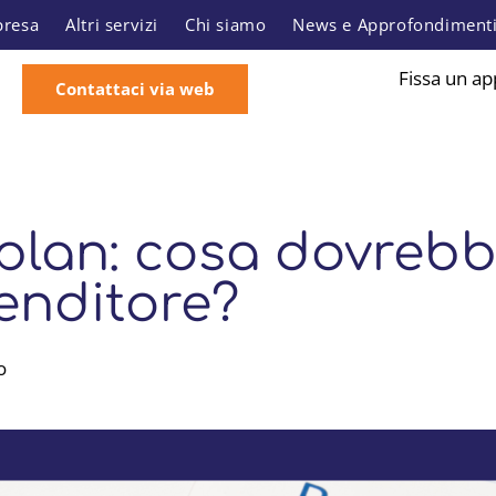
presa
Altri servizi
Chi siamo
News e Approfondiment
Fissa un a
Contattaci via web
 plan: cosa dovreb
enditore?
o