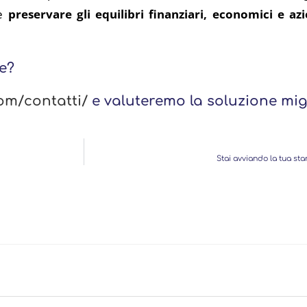
me
preservare gli equilibri finanziari, economici e azi
re?
om/contatti/
e valuteremo la soluzione migl
Stai avviando la tua st