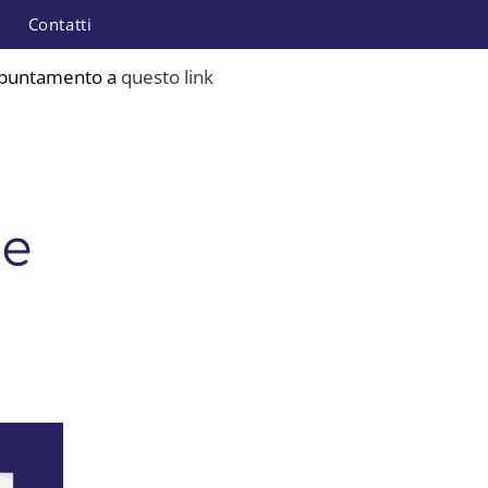
i
Contatti
ppuntamento a
questo link
be